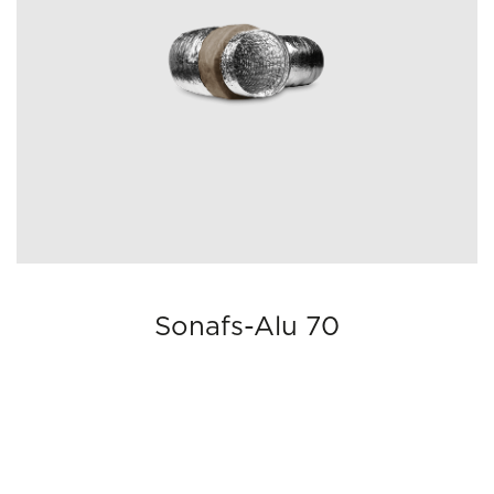
fs-Alu 70
Al